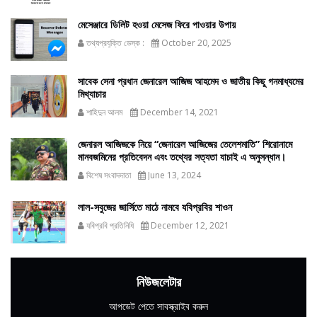
মেসেঞ্জারে ডিলিট হওয়া মেসেজ ফিরে পাওয়ার উপায়
তথ্যপ্রযুক্তি ডেস্ক :
October 20, 2025
সাবেক সেনা প্রধান জেনারেল আজিজ আহমেদ ও জাতীয় কিছু গনমাধ্যমের
মিথ্যাচার
শাহিদুন আলম
December 14, 2021
জেনারল আজিজকে নিয়ে “জেনারেল আজিজের তেলেশমাতি” শিরোনামে
মানবজমিনের প্রতিবেদন এবং তথ্যের সত্যতা যাচাই এ অনুসন্ধান।
বিশেষ সংবাদদাতা
June 13, 2024
লাল-সবুজের জার্সিতে মাঠে নামবে যবিপ্রবির শাওন
যবিপ্রবি প্রতিনিধি
December 12, 2021
নিউজলেটার
আপডেট পেতে সাবস্ক্রাইব করুন