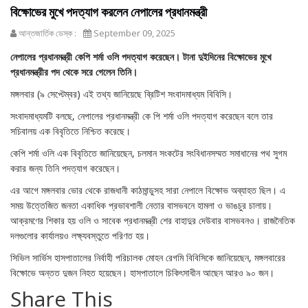
বিক্ষোভের মুখে পদত্যাগ করলেন নেপালের প্রধানমন্ত্রী
আন্তজার্তিক ডেস্ক :
September 09, 2025
নেপালের প্রধানমন্ত্রী কেপি শর্মা ওলি পদত্যাগ করেছেন। টানা দুইদিনের বিক্ষোভের মুখে
প্রধানমন্ত্রীর পদ থেকে সরে গেলেন তিনি।
মঙ্গলবার (৯ সেপ্টেম্বর) এই তথ্য জানিয়েছে ব্রিটিশ সংবাদমাধ্যম বিবিসি।
সংবাদমাধ্যমটি বলছে, নেপালের প্রধানমন্ত্রী কে পি শর্মা ওলি পদত্যাগ করেছেন বলে তার
সচিবালয় এক বিবৃতিতে নিশ্চিত করেছে।
কেপি শর্মা ওলি এক বিবৃতিতে জানিয়েছেন, চলমান সংকটের সংবিধানসম্মত সমাধানের পথ সুগম
করার জন্য তিনি পদত্যাগ করেছেন।
এর আগে মঙ্গলবার ভোর থেকে রাজধানী কাঠমান্ডুসহ সারা নেপালে বিক্ষোভ অব্যাহত ছিল। এ
সময় উত্তেজিত জনতা একাধিক প্রভাবশালী নেতার বাসভবনে হামলা ও ভাঙচুর চালায়।
আক্রমণের শিকার হয় ওলি ও সাবেক প্রধানমন্ত্রী শের বাহাদুর দেউবার বাসভবনও। রাজনৈতিক
দলগুলোর কার্যালয়ও লক্ষ্যবস্তুতে পরিণত হয়।
সিভিল সার্ভিস হাসপাতালের নির্বাহী পরিচালক মোহন রেগমি বিবিসিকে জানিয়েছেন, মঙ্গলবারের
বিক্ষোভে অন্তত দুজন নিহত হয়েছেন। হাসপাতালে চিকিৎসাধীন আছেন আরও ৯০ জন।
Share This