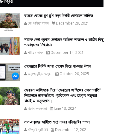
জনপ্রিয়
ডয়েচে ভেলের মুখ মুখি সদ্য বিদায়ী জেনারেল আজিজ
মোঃ শাহিদুন আলম
December 29, 2021
সাবেক সেনা প্রধান জেনারেল আজিজ আহমেদ ও জাতীয় কিছু
গনমাধ্যমের মিথ্যাচার
শাহিদুন আলম
December 14, 2021
মেসেঞ্জারে ডিলিট হওয়া মেসেজ ফিরে পাওয়ার উপায়
তথ্যপ্রযুক্তি ডেস্ক :
October 20, 2025
জেনারল আজিজকে নিয়ে “জেনারেল আজিজের তেলেশমাতি”
শিরোনামে মানবজমিনের প্রতিবেদন এবং তথ্যের সত্যতা
যাচাই এ অনুসন্ধান।
বিশেষ সংবাদদাতা
June 13, 2024
লাল-সবুজের জার্সিতে মাঠে নামবে যবিপ্রবির শাওন
যবিপ্রবি প্রতিনিধি
December 12, 2021