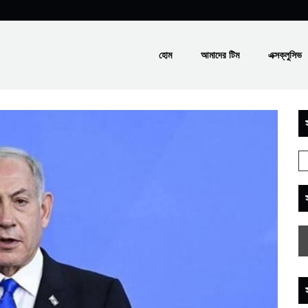
হোম
আমাদের টিম
এক্সক্লুসিভ
স