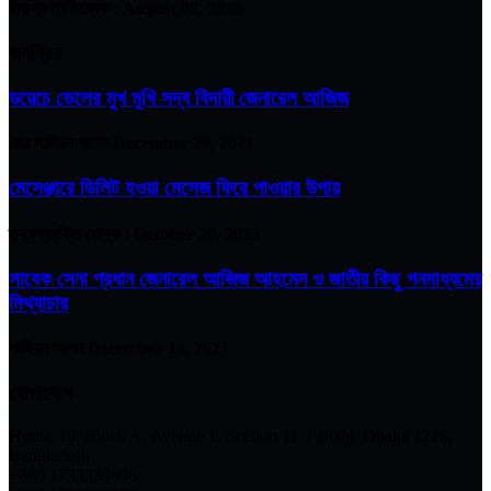
নিজস্ব প্রতিবেদক :
August 08, 2026
জনপ্রিয়
ডয়েচে ভেলের মুখ মুখি সদ্য বিদায়ী জেনারেল আজিজ
মোঃ শাহিদুন আলম
December 29, 2021
মেসেঞ্জারে ডিলিট হওয়া মেসেজ ফিরে পাওয়ার উপায়
তথ্যপ্রযুক্তি ডেস্ক :
October 20, 2025
সাবেক সেনা প্রধান জেনারেল আজিজ আহমেদ ও জাতীয় কিছু গনমাধ্যমের
মিথ্যাচার
শাহিদুন আলম
December 14, 2021
যোগাযোগ
House 19, Block A, Avenue 1, Section 11, Pallabi, Dhaka 1216,
Bangladesh
+880 1733339696