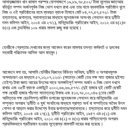
আসাদুজ্জামান খান কামাল পরস্পর যোগসাজশে ১৯,৮৯,৭৮,৫০২/ টাকা মূল্যের জ্ঞাতআয়
বহির্ভূত সম্পদ অর্জনপূর্বক নিজ ভোগ দখলে রাখা এবং তার নামে ব্যবসায়িক প্রতিষ্ঠান খুলে
নিজ ও ওই প্রতিষ্ঠানের নামে ব্যবহৃত ব্যাংক হিসাবে মোট ৮৪,৭৭,৫৭,৫৭২/- টাকা
হস্তান্তর, রূপান্তর, স্থানান্তরের মাধ্যমে সন্দেহজনক অসংখ্য লেনদেন করে দুর্নীতি
দমন কমিশন আইন, ২০০৪ এর ২৭/১), মানিলন্ডারিং প্রতিরোধ আইন, ২০১২ এর ৪(২)ও
৪(৩) এবং দন্ডবিধির ১০৯ ধারায় মামলা রুজু করা হয়েছে।
হেনরীকে গ্রেপ্তার দেখানোর জন্য আবেদন করেন মামলার তদন্ত কর্মকর্তা ও দুদকের
সহকারী পরিচালক আসিফ আল মাহমুদ।
আবেদনে বলা হয়, আসামি হেনিরীর বিরুদ্ধে বিভিন্ন অনিয়ম, দুর্নীতি ও অপরাধমূলক
অসদাচারণ এর মাধ্যমে ৫৭,১৩,০৭,২২৩/- (সাতান্ন কোটি তের লক্ষ সাত হাজার দুইশত
তেইশ) টাকা জ্ঞাত আয়ের উৎসের সাথে অসঙ্গতিপূর্ণ সম্পদ অর্জন ও নিজ ভোগ দখলে
রাখায় এবং ৩৫টি ব্যাংক একাউন্টে ২০০২,৬৬,৬৬,৫৭৭/- (দুই হাজার দুই কোটি ছেষটি
পক্ষ ছেষট্টি হাজার পাঁচশত সাতাত্তর) টাকার এবং ৪১৩,৭৮,০০,০৪৬ (তের কোটি
আটাত্তর লক্ষ ছেচল্লিশ) মার্কিন ডলারের সন্দেহজনক লেনদেন করে মানিলন্ডারিং এর
সম্পৃক্ত অপরাধ 'দুর্নীতি ও ঘুষ' সংঘটনের মাধ্যমে প্রাপ্ত অর্থ বা সম্পত্তির অবৈধ উৎস
গোপন বা আড়াল করার উদ্দেশ্যে উহার রূপান্তর/স্থানান্তর। হস্তান্তর করে দুর্নীতি দমন
কমিশন আইন, ২০০৪ এর ২৭(১), দুর্নীতি প্রতিরোধ আইন, ১৯৪৭ এর ৫(২) এবং
মানিলন্ডারিং প্রতিরোধ আইন, ২০১২ এর ৪(২) ও ৪(৩) ধারায় শাস্তিযোগ্য অপরাধ
প্রাথমিকভাবে প্রতীয়মান হওয়ায় সূত্রোস্থ মামলাটি দায়ের করা হয়েছে।