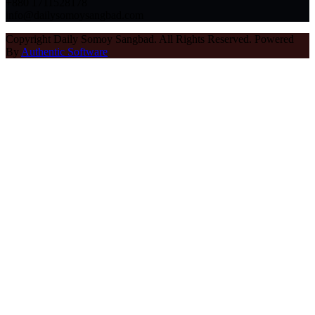
+880 1711528178
info@dailysomoysangbad.com
Copyright Daily Somoy Sangbad. All Rights Reserved. Powered
By
Authentic Software