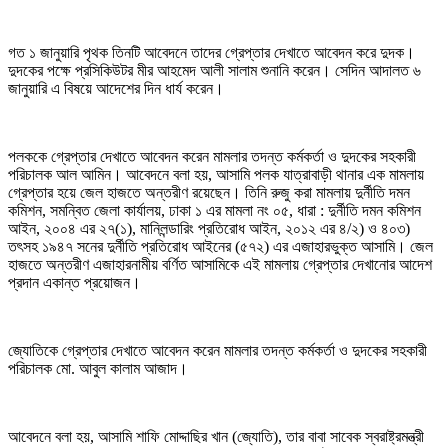
গত ১ জানুয়ারি পৃথক তিনটি আবেদনে তাদের গ্রেপ্তার দেখাতে আবেদন করে দুদক।
দুদকের পক্ষে প্রসিকিউটর মীর আহমেদ আলী সালাম শুনানি করেন। সেদিন আদালত ৬
জানুয়ারি এ বিষয়ে আদেশের দিন ধার্য করেন।
পলককে গ্রেপ্তার দেখাতে আবেদন করেন মামলার তদন্ত কর্মকর্তা ও দুদকের সহকারী
পরিচালক আল আমিন। আবেদনে বলা হয়, আসামি পলক যাত্রাবাড়ী থানার এক মামলায়
গ্রেপ্তার হয়ে জেল হাজতে অন্তরীণ রয়েছেন। তিনি রুজু করা মামলায় দুর্নীতি দমন
কমিশন, সমন্বিত জেলা কার্যালয়, ঢাকা ১ এর মামলা নং ০৫, ধারা : দুর্নীতি দমন কমিশন
আইন, ২০০৪ এর ২৭(১), মানিলন্ডারিং প্রতিরোধ আইন, ২০১২ এর ৪/২) ও ৪০৩)
তৎসহ ১৯৪৭ সনের দুর্নীতি প্রতিরোধ আইনের (৫৭২) এর এজাহারভুক্ত আসামি। জেল
হাজতে অন্তরীণ এজাহারনামীয় বর্ণিত আসামিকে এই মামলায় গ্রেপ্তার দেখানোর আদেশ
প্রদান একান্ত প্রয়োজন।
জ্যোতিকে গ্রেপ্তার দেখাতে আবেদন করেন মামলার তদন্ত কর্মকর্তা ও দুদকের সহকারী
পরিচালক মো. আবুল কালাম আজাদ।
আবেদনে বলা হয়, আসামি শাফি মোদ্দাছির খান (জ্যোতি), তার বাবা সাবেক স্বরাষ্ট্রমন্ত্রী