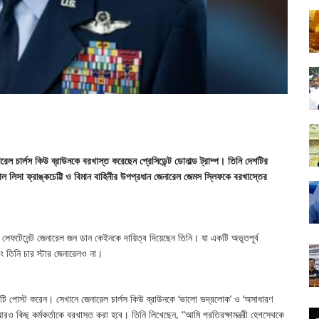
েনারেল চার্লস কিউ ব্রাউনকে বরখাস্ত করেছেন প্রেসিডেন্ট ডোনাল্ড ট্রাম্প। তিনি দেশটির
াল লিসা ফ্রাঙ্কচেট্টি ও বিমান বাহিনীর উপপ্রধান জেনারেল জেমস স্লিফকে বরখাস্তের
ঃ) লেফটেনেন্ট জেনারেল জন ডান কেইনকে দায়িত্ব দিয়েছেন তিনি। যা একটি অভূতপূর্ব
ং তিনি চার স্টার জেনারেলও না।
প একটি পোস্ট করেন। সেখানে জেনারেল চার্লস কিউ ব্রাউনকে ‘ভালো ভদ্রলোক’ ও ‘অসাধারণ
রও কিছু কর্মকর্তাকে বরখাস্ত করা হবে। তিনি লিখেছেন, “আমি প্রতিরক্ষামন্ত্রী হেগসেথকে