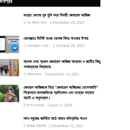
জনপ্রিয়
ডয়েচে ভেলের মুখ মুখি সদ্য বিদায়ী জেনারেল আজিজ
মোঃ শাহিদুন আলম
December 29, 2021
মেসেঞ্জারে ডিলিট হওয়া মেসেজ ফিরে পাওয়ার উপায়
তথ্যপ্রযুক্তি ডেস্ক :
October 20, 2025
সাবেক সেনা প্রধান জেনারেল আজিজ আহমেদ ও জাতীয় কিছু
গনমাধ্যমের মিথ্যাচার
শাহিদুন আলম
December 14, 2021
জেনারল আজিজকে নিয়ে “জেনারেল আজিজের তেলেশমাতি”
শিরোনামে মানবজমিনের প্রতিবেদন এবং তথ্যের সত্যতা
যাচাই এ অনুসন্ধান।
বিশেষ সংবাদদাতা
June 13, 2024
লাল-সবুজের জার্সিতে মাঠে নামবে যবিপ্রবির শাওন
যবিপ্রবি প্রতিনিধি
December 12, 2021