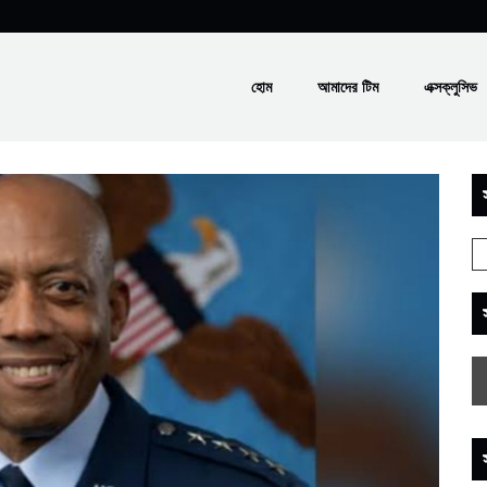
হোম
আমাদের টিম
এক্সক্লুসিভ
স