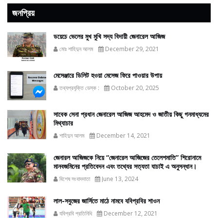
জনপ্রিয়
ডয়েচে ভেলের মুখ মুখি সদ্য বিদায়ী জেনারেল আজিজ
মোঃ শাহিদুন আলম
December 29, 2021
মেসেঞ্জারে ডিলিট হওয়া মেসেজ ফিরে পাওয়ার উপায়
তথ্যপ্রযুক্তি ডেস্ক :
October 20, 2025
সাবেক সেনা প্রধান জেনারেল আজিজ আহমেদ ও জাতীয় কিছু গনমাধ্যমের
মিথ্যাচার
শাহিদুন আলম
December 14, 2021
জেনারল আজিজকে নিয়ে “জেনারেল আজিজের তেলেশমাতি” শিরোনামে
মানবজমিনের প্রতিবেদন এবং তথ্যের সত্যতা যাচাই এ অনুসন্ধান।
বিশেষ সংবাদদাতা
June 13, 2024
লাল-সবুজের জার্সিতে মাঠে নামবে যবিপ্রবির শাওন
যবিপ্রবি প্রতিনিধি
December 12, 2021