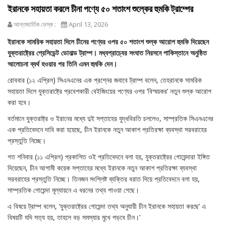
ইরানকে সহায়তা করলে চীনা পণ্যে ৫০ শতাংশ শুল্কের হুমকি ট্রাম্পের
আন্তজার্তিক ডেস্ক :
April 13, 2026
ইরানকে সামরিক সহায়তা দিলে চীনের পণ্যের ওপর ৫০ শতাংশ শুল্ক আরোপ হুমকি দিয়েছেন
যুক্তরাষ্ট্রের প্রেসিডেন্ট ডোনাল্ড ট্রাম্প। মধ্যপ্রাচ্যের সংঘাত নিরসনে পাকিস্তানে অনুষ্ঠিত
আলোচনা ব্যর্থ হওয়ার পর তিনি এমন হুমকি দেন।
রোববার (১২ এপ্রিল) সিএনএনের এক প্রশ্নের জবাবে ট্রাম্প বলেন, তেহরানকে সামরিক
সহায়তা দিলে যুক্তরাষ্ট্রে প্রবেশকারী বেইজিংয়ের পণ্যের ওপর ‘বিস্ময়কর’ নতুন শুল্ক আরোপ
করা হবে।
বর্তমানে যুক্তরাষ্ট্র ও ইরানের মধ্যে দুই সপ্তাহের যুদ্ধবিরতি চললেও, সাম্প্রতিক সিএনএনের
এক প্রতিবেদনে দাবি করা হয়েছে, চীন ইরানকে নতুন আকাশ প্রতিরক্ষা ব্যবস্থা সরবরাহের
প্রস্তুতি নিচ্ছে।
গত শনিবার (১১ এপ্রিল) প্রকাশিত ওই প্রতিবেদনে বলা হয়, যুক্তরাষ্ট্রের গোয়েন্দারা ইঙ্গিত
দিয়েছেন, চীন আগামী কয়েক সপ্তাহের মধ্যে ইরানকে নতুন আকাশ প্রতিরক্ষা ব্যবস্থা
সরবরাহের প্রস্তুতি নিচ্ছে। তিনজন সংশ্লিষ্ট ব্যক্তির বরাত দিয়ে প্রতিবেদনে বলা হয়,
সাম্প্রতিক গোয়েন্দা মূল্যায়নে এ ধরনের তথ্য পাওয়া গেছে।
এ বিষয়ে ট্রাম্প বলেন, ‘যুক্তরাষ্ট্রের গোয়েন্দা তথ্য অনুযায়ী চীন ইরানকে সহায়তা করছে’ এ
বিষয়টি যদি সত্য হয়, তাহলে বড় সমস্যার মুখে পড়বে চীন।’