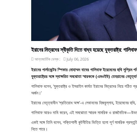
ইরানের মিত্রদের স্বীকৃতি দিতে বাধ্য হয়েছে যুক্তরাষ্ট্র: গালিবাফ
আন্তজার্তিক ডেস্ক :
July 06, 2026
ইরানের পার্লামেন্টের স্পিকার মোহাম্মদ বাঘের গালিবাফ ইয়েমেনের হুথি সুপ্রি
যুক্তরাষ্ট্রের সঙ্গে স্বাক্ষরিত সমঝোতা স্মারককে (এমওইউ) তেহরানের নেতৃত
গালিবাফ বলেন, ‘যুক্তরাষ্ট্র ও ইসরাইল কার্যত ইরানের মিত্রদের নিয়ে গঠিত 
অর্জন।’
ইরানের নেতৃত্বাধীন ‘প্রতিরোধ অক্ষ’-এ লেবাননের হিজবুল্লাহ, ইয়েমেনের হুথি,
গালিবাফ আরও দাবি করেন, এই সমঝোতা স্মারক সামরিক ও রাজনৈতিক—উভয় দিক
একই সঙ্গে তিনি বলেন, শক্তিশালী কূটনীতির ভিত্তি হলো পূর্ণ সামরিক প্রস্তু
নিতে পারে।