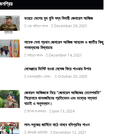
জনপ্রিয়
ডয়েচে ভেলের মুখ মুখি সদ্য বিদায়ী জেনারেল আজিজ
মোঃ শাহিদুন আলম
December 29, 2021
সাবেক সেনা প্রধান জেনারেল আজিজ আহমেদ ও জাতীয় কিছু
গনমাধ্যমের মিথ্যাচার
শাহিদুন আলম
December 14, 2021
মেসেঞ্জারে ডিলিট হওয়া মেসেজ ফিরে পাওয়ার উপায়
তথ্যপ্রযুক্তি ডেস্ক :
October 20, 2025
জেনারল আজিজকে নিয়ে “জেনারেল আজিজের তেলেশমাতি”
শিরোনামে মানবজমিনের প্রতিবেদন এবং তথ্যের সত্যতা
যাচাই এ অনুসন্ধান।
বিশেষ সংবাদদাতা
June 13, 2024
লাল-সবুজের জার্সিতে মাঠে নামবে যবিপ্রবির শাওন
যবিপ্রবি প্রতিনিধি
December 12, 2021