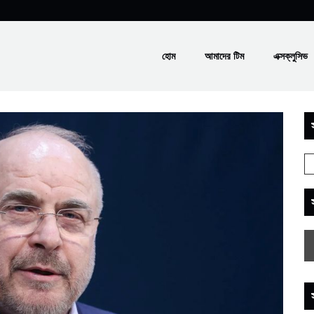
হোম
আমাদের টিম
এক্সক্লুসিভ
স