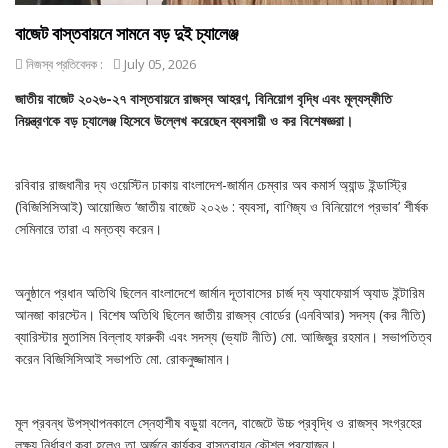
বাজেট বাস্তবায়নে সামনে বড় দুই চ্যালেঞ্জ
নিজস্ব প্রতিবেদক :
July 05, 2026
জাতীয় বাজেট ২০২৬-২৭ বাস্তবায়নে রাজস্ব আহরণ, বিনিয়োগ বৃদ্ধি এবং মূল্যস্ফীতি
নিয়ন্ত্রণকে বড় চ্যালেঞ্জ হিসেবে উল্লেখ করেছেন ব্যবসায়ী ও কর বিশেষজ্ঞরা।
রবিবার রাজধানীর দ্য ওয়েস্টিন ঢাকায় বাংলাদেশ-জার্মান চেম্বার অব কমার্স অ্যান্ড ইন্ডাস্ট্রি
(বিজিসিসিআই) আয়োজিত ‘জাতীয় বাজেট ২০২৬ : ব্যবসা, বাণিজ্য ও বিনিয়োগে প্রভাব’ শীর্ষক
সেমিনারে তারা এ মন্তব্য করেন।
অনুষ্ঠানে প্রধান অতিথি ছিলেন বাংলাদেশে জার্মান দূতাবাসের চার্জ দ্য অ্যাফেয়ার্স অ্যাড ইন্টারিম
আনজা কারস্টেন। বিশেষ অতিথি ছিলেন জাতীয় রাজস্ব বোর্ডের (এনবিআর) সদস্য (কর নীতি)
ব্যারিস্টার মুতাসিম বিল্লাহ ফারুকী এবং সদস্য (ভ্যাট নীতি) মো. আজিজুর রহমান। সভাপতিত্ব
করেন বিজিসিসিআই সভাপতি মো. রোকনুজ্জামান।
মূল প্রবন্ধ উপস্থাপনকালে স্নেহাশীষ বড়ুয়া বলেন, বাজেটে উচ্চ প্রবৃদ্ধি ও রাজস্ব সংগ্রহের
লক্ষ্য নির্ধারণ করা হলেও তা অর্জনে কার্যকর বাস্তবায়ন কৌশল প্রয়োজন।