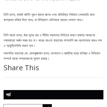
তিনি বলেন, বাজেট ঘাটতি পূরণে ব্যাংক ঋণের ওপর অতিরিক্ত নির্ভরতা বেসরকারি খাতে
ঋণপ্রবাহ কমিয়ে দিতে পারে, যা বিনিয়োগে নেতিবাচক প্রভাব ফেলতে পারে।
তিনি আরো বলেন, উচ্চ সুদের হার ও সীমিত করদাতার ভিত্তির কারণে রাজস্ব আহরণের
লক্ষ্যমাত্রা অর্জন সহজ হবে না। করের আওতা বাড়ানোর পাশাপাশি কর প্রশাসনকে আরও দক্ষ
ও প্রযুক্তিনির্ভর করতে হবে।
সভাপতির বক্তব্যে মো. রোকনুজ্জামান বলেন, বাংলাদেশ ও জার্মানির মধ্যে বাণিজ্য ও বিনিয়োগ
সম্পর্কে আরো সম্প্রসারণের সুযোগ রয়েছে।
Share This
সার্চ