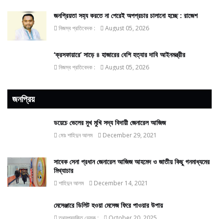
জনপ্রিয়তা সহ্য করতে না পেরেই অপপ্রচার চালানো হচ্ছে : রাজেশ
নিজস্ব প্রতিবেদক :
August 05, 2026
‘ক্রসফায়ারে’ সাড়ে ৪ হাজারের বেশি হত্যার দাবি আইনমন্ত্রীর
নিজস্ব প্রতিবেদক :
August 05, 2026
জনপ্রিয়
ডয়েচে ভেলের মুখ মুখি সদ্য বিদায়ী জেনারেল আজিজ
মোঃ শাহিদুন আলম
December 29, 2021
সাবেক সেনা প্রধান জেনারেল আজিজ আহমেদ ও জাতীয় কিছু গনমাধ্যমের
মিথ্যাচার
শাহিদুন আলম
December 14, 2021
মেসেঞ্জারে ডিলিট হওয়া মেসেজ ফিরে পাওয়ার উপায়
তথ্যপ্রযুক্তি ডেস্ক :
October 20, 2025