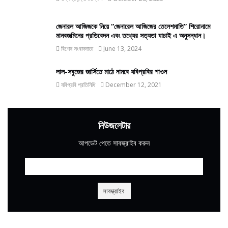
জেনারল আজিজকে নিয়ে “জেনারেল আজিজের তেলেশমাতি” শিরোনামে
মানবজমিনের প্রতিবেদন এবং তথ্যের সত্যতা যাচাই এ অনুসন্ধান।
বিশেষ সংবাদদাতা
June 13, 2024
লাল-সবুজের জার্সিতে মাঠে নামবে যবিপ্রবির শাওন
যবিপ্রবি প্রতিনিধি
December 12, 2021
নিউজলেটার
আপডেট পেতে সাবস্ক্রাইব করুন