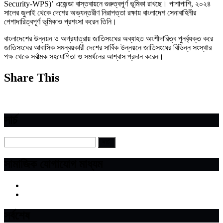
Security-WPS)’ এজেন্ডা বাস্তবায়নে গুরুত্বপূর্ণ ভূমিকা রাখছে। পাশাপাশি, ২০২৪
সালের জুলাই থেকে দেশের অভ্যন্তরীণ নিরাপত্তা রক্ষায় বাংলাদেশ সেনাবাহিনীর
পেশাদারিত্বপূর্ণ ভূমিকাও প্রশংসা করেন তিনি।
বাংলাদেশের উন্নয়ন ও অগ্রযাত্রায় জাতিসংঘের অব্যাহত অংশীদারিত্ব পুনর্ব্যক্ত করে
জাতিসংঘের আবাসিক সমন্বয়কারী দেশের সার্বিক উন্নয়নে জাতিসংঘের বিভিন্ন সংস্থার
পক্ষ থেকে সর্বাত্মক সহযোগিতা ও সমর্থনের আশ্বাস প্রদান করেন।
Share This
সার্চ
সামাজিক যোগাযোগ মাধ্যম
সর্বশেষ