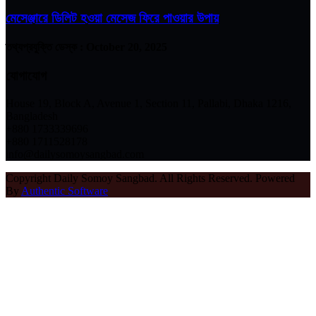
মেসেঞ্জারে ডিলিট হওয়া মেসেজ ফিরে পাওয়ার উপায়
তথ্যপ্রযুক্তি ডেস্ক :
October 20, 2025
যোগাযোগ
House 19, Block A, Avenue 1, Section 11, Pallabi, Dhaka 1216,
Bangladesh
+880 1733339696
+880 1711528178
info@dailysomoysangbad.com
Copyright Daily Somoy Sangbad. All Rights Reserved. Powered
By
Authentic Software