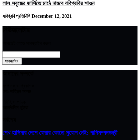
লাল-সবুজের জার্সিতে মাঠে নামবে যবিপ্রবির শাওন
যবিপ্রবি প্রতিনিধি
December 12, 2021
নিউজলেটার
আপডেট পেতে সাবস্ক্রাইব করুন
আমাদের সম্পর্কে
সম্পাদক ও প্রকাশক
মোঃ শাহিদুন আলম
নির্বাহি সম্পাদক
আলাউদ্দিন ভুইয়া
সর্বশেষ
শেখ হাসিনার দেশে ফেরার কোনো সুযোগ নেই: পানিসম্পদমন্ত্রী