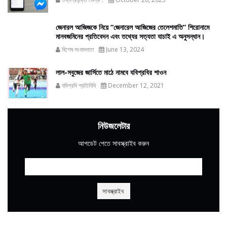
জেনারল আজিজকে নিয়ে “জেনারেল আজিজের তেলেশমাতি” শিরোনামে
মানবজমিনের প্রতিবেদন এবং তথ্যের সত্যতা যাচাই এ অনুসন্ধান।
বিশেষ সংবাদদাতা
June 13, 2024
লাল-সবুজের জার্সিতে মাঠে নামবে যবিপ্রবির শাওন
যবিপ্রবি প্রতিনিধি
December 12, 2021
নিউজলেটার
আপডেট পেতে সাবস্ক্রাইব করুন