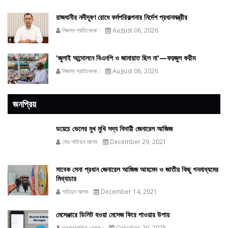
রাজধানীর নদীদূষণ রোধে কর্মপরিকল্পনার নির্দেশ প্রধানমন্ত্রীর
নিজস্ব প্রতিবেদক :
August 06, 2026
'জুলাই আন্দোলনে বিএনপি ও জামায়াত ছিল না'—ফয়জুল করীম
নিজস্ব প্রতিবেদক :
August 06, 2026
জনপ্রিয়
ডয়েচে ভেলের মুখ মুখি সদ্য বিদায়ী জেনারেল আজিজ
মোঃ শাহিদুন আলম
December 29, 2021
সাবেক সেনা প্রধান জেনারেল আজিজ আহমেদ ও জাতীয় কিছু গনমাধ্যমের
মিথ্যাচার
শাহিদুন আলম
December 14, 2021
মেসেঞ্জারে ডিলিট হওয়া মেসেজ ফিরে পাওয়ার উপায়
তথ্যপ্রযুক্তি ডেস্ক :
October 20, 2025