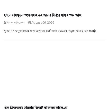
হাছান মাহমুদ-নওফেলসহ ২২ জনের বিচারে সাক্ষ্য শুরু আজ
নিজস্ব প্রতিবেদক :
August 06, 2026
জুলাই গণ-অভ্যুত্থানের সময় চট্টগ্রামে ওয়াসিমসহ ছয়জনকে হত্যার ঘটনায় করা মান� ...
চেক ডিজঅনার মামলায় রিজেন্ট সাহেদের কারাদণ্ড